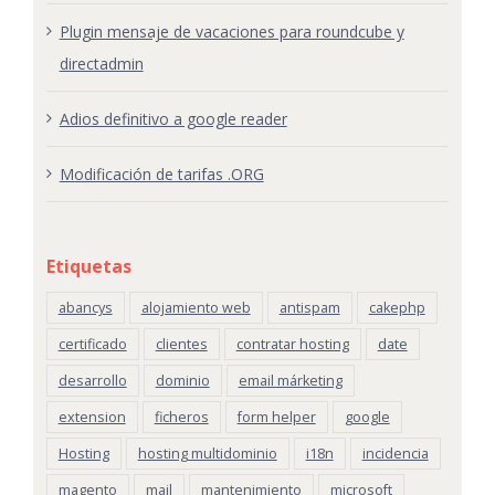
Plugin mensaje de vacaciones para roundcube y
directadmin
Adios definitivo a google reader
Modificación de tarifas .ORG
Etiquetas
abancys
alojamiento web
antispam
cakephp
certificado
clientes
contratar hosting
date
desarrollo
dominio
email márketing
extension
ficheros
form helper
google
Hosting
hosting multidominio
i18n
incidencia
magento
mail
mantenimiento
microsoft