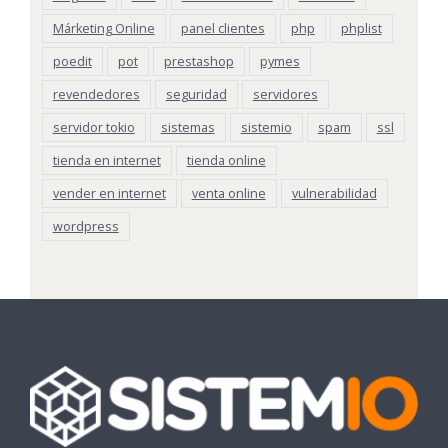
Márketing Online
panel clientes
php
phplist
poedit
pot
prestashop
pymes
revendedores
seguridad
servidores
servidor tokio
sistemas
sistemio
spam
ssl
tienda en internet
tienda online
vender en internet
venta online
vulnerabilidad
wordpress