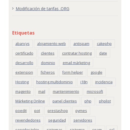
Modificación de tarifas .ORG
Etiquetas
abancys
alojamiento web
antispam
cakephp
certificado
clientes
contratar hosting
date
desarrollo
dominio
email márketing
extension
ficheros
form helper
google
Hosting
hosting multidominio
i18n
incidencia
magento
mail
mantenimiento
microsoft
Márketing Online
panel clientes
php
phplist
poedit
pot
prestashop
pymes
revendedores
seguridad
servidores
servidor tokio
sistemas
sistemio
spam
ssl