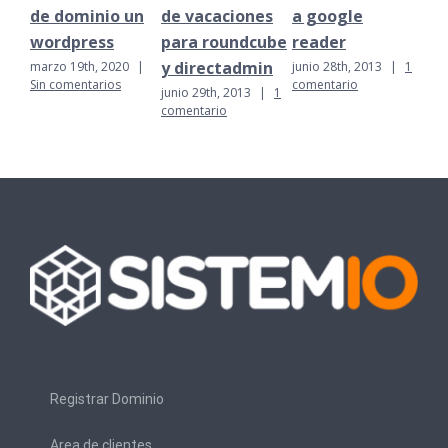
de dominio un
de vacaciones
a google
tar
wordpress
para roundcube
reader
juni
com
y directadmin
marzo 19th, 2020
|
junio 28th, 2013
|
1
Sin comentarios
comentario
junio 29th, 2013
|
1
comentario
Registrar Dominio
Area de clientes