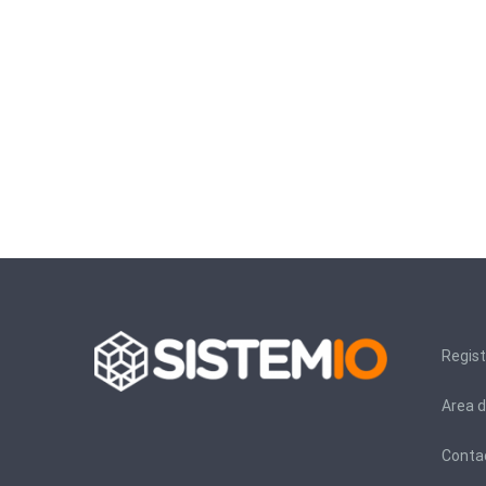
Regist
Area d
Conta