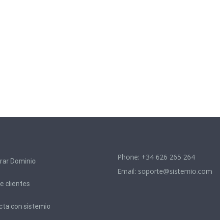
Phone: +34 626 265 264
rar Dominio
Email:
soporte@sistemio.com
e clientes
cta con sistemio