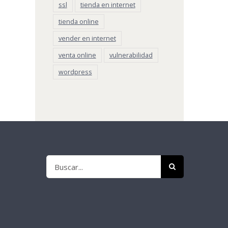
ssl
tienda en internet
tienda online
vender en internet
venta online
vulnerabilidad
wordpress
Buscar: