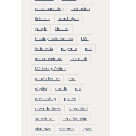
email márketing
extension
ficheros
form helper
google
Hosting
hosting multidominio
i18n
incidencia
magento
mail
mantenimiento
microsoft
Márketing Online
panel clientes
php
phplist
poedit
pot
prestashop
pymes
revendedores
seguridad
servidores
servidor tokio
sistemas
sistemio
spam