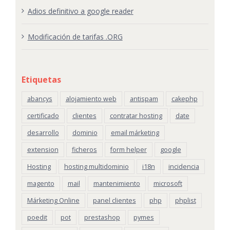
Adios definitivo a google reader
Modificación de tarifas .ORG
Etiquetas
abancys
alojamiento web
antispam
cakephp
certificado
clientes
contratar hosting
date
desarrollo
dominio
email márketing
extension
ficheros
form helper
google
Hosting
hosting multidominio
i18n
incidencia
magento
mail
mantenimiento
microsoft
Márketing Online
panel clientes
php
phplist
poedit
pot
prestashop
pymes