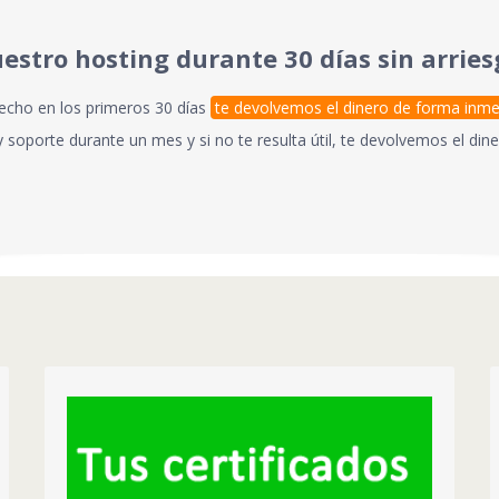
estro hosting durante 30 días sin arries
fecho en los primeros 30 días
te devolvemos el dinero de forma inme
 soporte durante un mes y si no te resulta útil, te devolvemos el dine
TU WEB EN VERDE
A los navegadores solo le gustan las webs