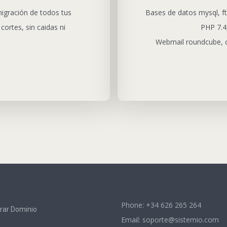
migración de todos tus
Bases de datos mysql, ft
cortes, sin caidas ni
PHP 7.4,
Webmail roundcube, c
Phone: +34 626 265 264
rar Dominio
Email:
soporte@sistemio.com