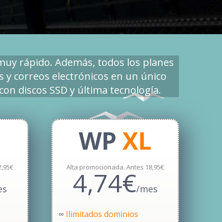
muy rápido. Además, todos los planes
s y correos electrónicos en un único
 con discos SSD y última tecnología.
WP
XL
2,95€
Alta promocionada. Antes 18,95€
4,74€
es
/mes
∞
Ilimitados dominios