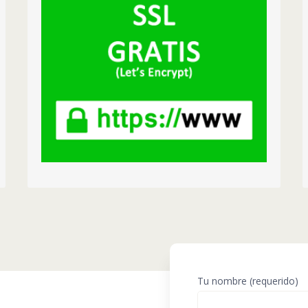
aseguradas con protocolo https.
Con sistemio podrás crearlos GRATIS, se
autorenuevan solos y funcionarán para siempre.
¡PRUEBALO!
Tu nombre (requerido)