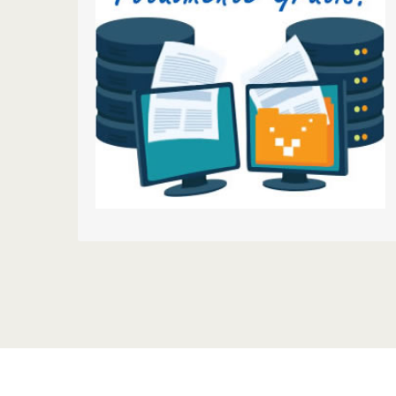
Migramos tus webs y correos sin caidas.
Déjanos el trabajo sucio
¡PRUEBALO!