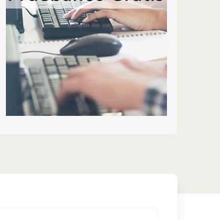
electrónico. Déjanos echarte un cable. A nosotros
¡nos encanta ayudar!
Tienes 30 días para probarnos GRATIS.
¡PRUEBALO!