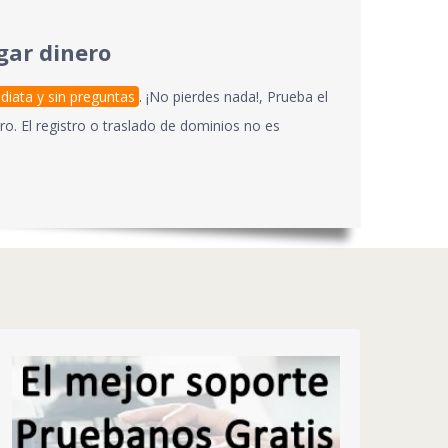
gar dinero
diata y sin preguntas
. ¡No pierdes nada!, Prueba el
ro. El registro o traslado de dominios no es
¿NO TE AYUDAN?
Si tienes problemas con tu web o correo