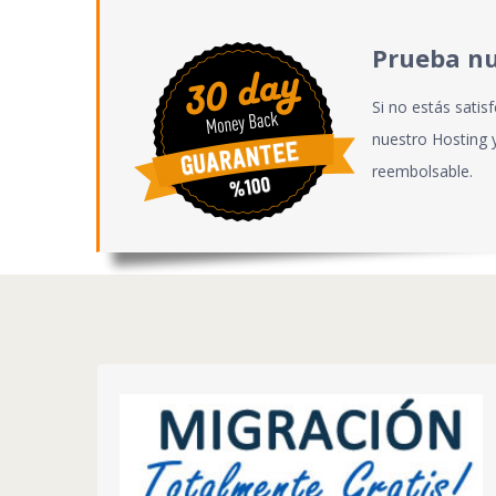
Prueba nu
Si no estás satis
nuestro Hosting y
reembolsable.
NO TE ROMPAS LA CABEZA