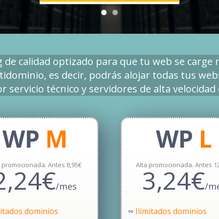
de calidad optizado para que tu web se carge 
idominio, es decir, podrás alojar todas tus web
 servicio técnico y servidores de alta velocidad
WP
M
WP
L
a promocionada. Antes 8,95€
Alta promocionada. Antes 1
2,24€
3,24€
/mes
/m
mitados dominios
∞
Ilimitados dominios