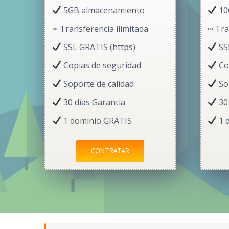
5GB almacenamiento
10
∞ Transferencia ilimitada
∞ Tra
SSL GRATIS (https)
SS
Copias de seguridad
Co
Soporte de calidad
Sop
30 días Garantia
30 
1 dominio GRATIS
1 
CONTRATAR