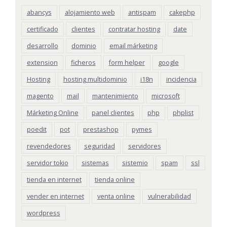
abancys
alojamiento web
antispam
cakephp
certificado
clientes
contratar hosting
date
desarrollo
dominio
email márketing
extension
ficheros
form helper
google
Hosting
hosting multidominio
i18n
incidencia
magento
mail
mantenimiento
microsoft
Márketing Online
panel clientes
php
phplist
poedit
pot
prestashop
pymes
revendedores
seguridad
servidores
servidor tokio
sistemas
sistemio
spam
ssl
tienda en internet
tienda online
vender en internet
venta online
vulnerabilidad
wordpress