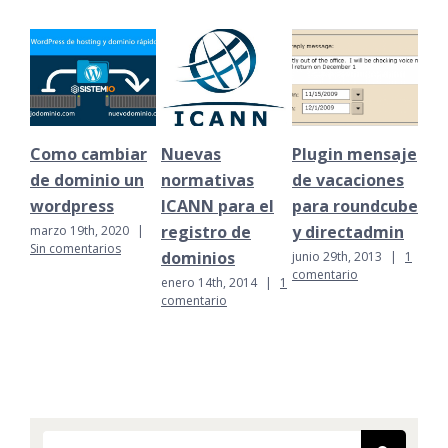
Como cambiar
Nuevas
Plugin mensaje
Mo
de dominio un
normativas
de vacaciones
tar
wordpress
ICANN para el
para roundcube
juni
com
registro de
y directadmin
marzo 19th, 2020
|
Sin comentarios
dominios
junio 29th, 2013
|
1
comentario
enero 14th, 2014
|
1
comentario
Buscar: