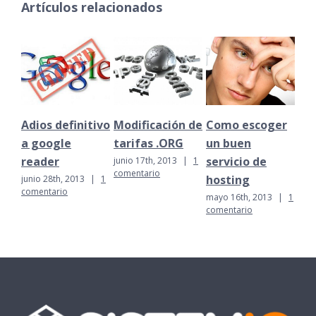
Artículos relacionados
Adios definitivo
Modificación de
Como escoger
¿M
a google
tarifas .ORG
un buen
Ma
reader
servicio de
pa
junio 17th, 2013
|
1
comentario
hosting
co
junio 28th, 2013
|
1
comentario
mayo 16th, 2013
|
1
may
comentario
com