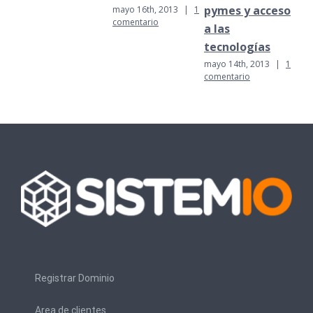
pymes y acceso
mayo 16th, 2013
|
1
mayo
comentario
com
a las
tecnologías
mayo 14th, 2013
|
1
comentario
Registrar Dominio
Area de clientes