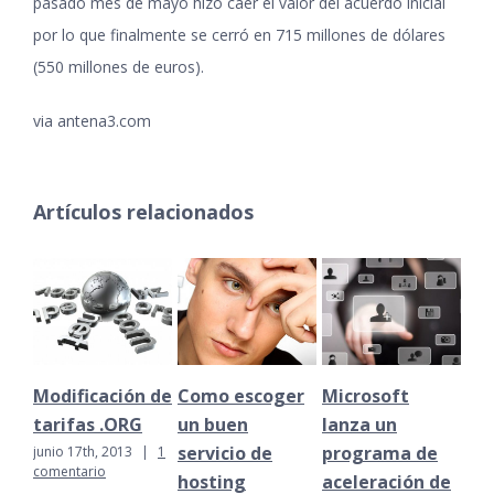
pasado mes de mayo hizo caer el valor del acuerdo inicial
por lo que finalmente se cerró en 715 millones de dólares
(550 millones de euros).
via antena3.com
Artículos relacionados
Modificación de
Como escoger
Microsoft
La
tarifas .ORG
un buen
lanza un
uti
servicio de
programa de
Int
junio 17th, 2013
|
1
comentario
hosting
aceleración de
pr